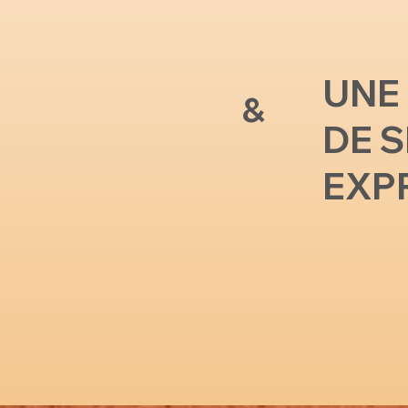
UNE
&
DE 
EXP