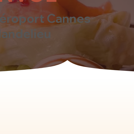
éroport Cannes
andelieu