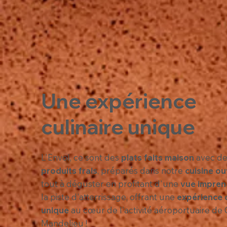
Une expérience
culinaire unique
L'Envol, ce sont des
plats faits maison
avec de
produits frais
, préparés dans notre
cuisine ou
tout à déguster en profitant d'une
vue impren
la piste d'atterrissage, offrant une
expérience c
unique
au cœur de l'activité aéroportuaire de
Mandelieu !