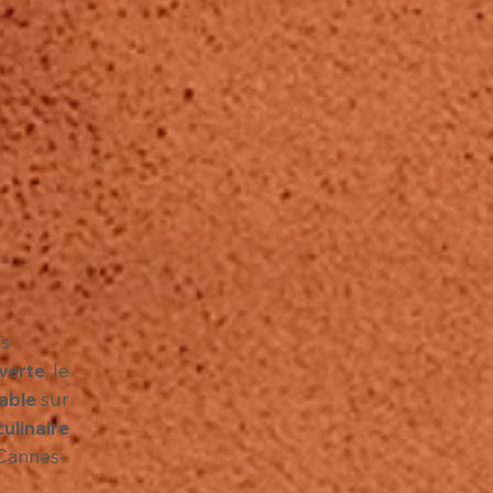
s
verte
, le
able
sur
ulinaire
 Cannes-