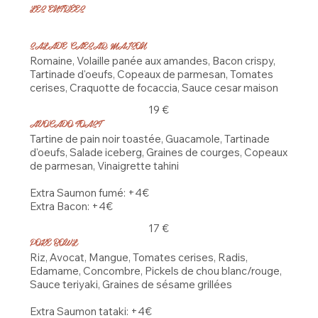
LES ENTRÉES
SALADE CAESAR MAISON
Romaine, Volaille panée aux amandes, Bacon crispy,
Tartinade d'oeufs, Copeaux de parmesan, Tomates
cerises, Craquotte de focaccia, Sauce cesar maison
19 €
AVOCADO TOAST
Tartine de pain noir toastée, Guacamole, Tartinade
d'oeufs, Salade iceberg, Graines de courges, Copeaux
de parmesan, Vinaigrette tahini
Extra Saumon fumé: +4€
Extra Bacon: +4€
17 €
POKE BOWL
Riz, Avocat, Mangue, Tomates cerises, Radis,
Edamame, Concombre, Pickels de chou blanc/rouge,
Sauce teriyaki, Graines de sésame grillées
Extra Saumon tataki: +4€