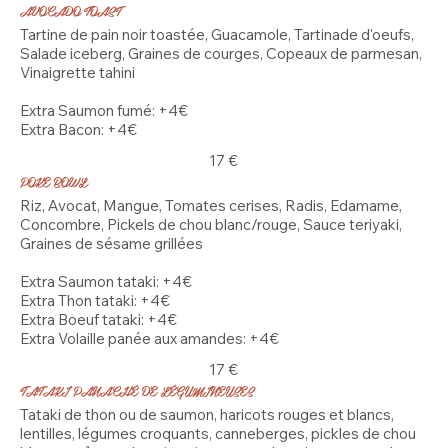
AVOCADO TOAST
Tartine de pain noir toastée, Guacamole, Tartinade d'oeufs,
Salade iceberg, Graines de courges, Copeaux de parmesan,
Vinaigrette tahini
Extra Saumon fumé: +4€
Extra Bacon: +4€
17 €
POKE BOWL
Riz, Avocat, Mangue, Tomates cerises, Radis, Edamame,
Concombre, Pickels de chou blanc/rouge, Sauce teriyaki,
Graines de sésame grillées
Extra Saumon tataki: +4€
Extra Thon tataki: +4€
Extra Boeuf tataki: +4€
Extra Volaille panée aux amandes: +4€
17 €
TATAKI PANACHÉ DE LÉGUMINEUSES
Tataki de thon ou de saumon, haricots rouges et blancs,
lentilles, légumes croquants, canneberges, pickles de chou