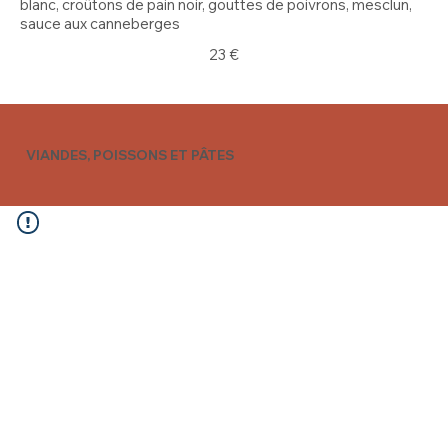
blanc, croûtons de pain noir, gouttes de poivrons, mesclun,
sauce aux canneberges
23 €
VIANDES, POISSONS ET PÂTES