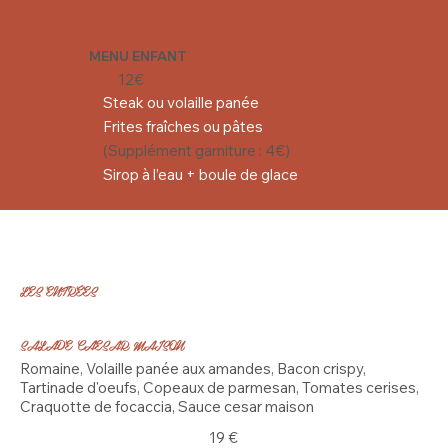
MENU ENFANT
12€
Steak ou volaille panée
Frites fraîches ou pâtes
(Supplément garniture : 4€)
Sirop à l’eau + boule de glace
LES ENTRÉES
SALADE CAESAR MAISON
Romaine, Volaille panée aux amandes, Bacon crispy,
Tartinade d'oeufs, Copeaux de parmesan, Tomates cerises,
Craquotte de focaccia, Sauce cesar maison
19 €