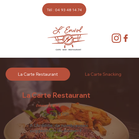
Port : 06 81 70 49 65
Tél : 04 93 48 14 74
La Carte Restaurant
La Carte Snacking
La Carte Restaurant
Service du Midi
De 12h à 15h
A l'Ardoise, de nombreuses
suggestions du moment